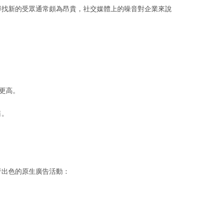
尋找新的受眾通常頗為昂貴，社交媒體上的噪音對企業來說
更高。
售。
行出色的原生廣告活動：