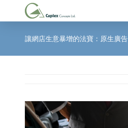
Skip
to
content
讓網店生意暴增的法寶：原生廣告
View
Larger
Image